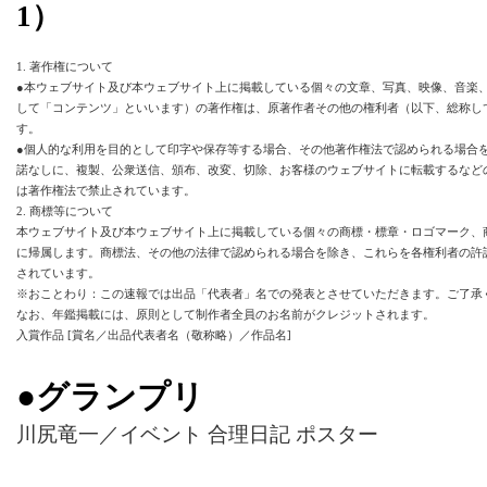
1）
1. 著作権について
●本ウェブサイト及び本ウェブサイト上に掲載している個々の文章、写真、映像、音楽
して「コンテンツ」といいます）の著作権は、原著作者その他の権利者（以下、総称し
す。
●個人的な利用を目的として印字や保存等する場合、その他著作権法で認められる場合
諾なしに、複製、公衆送信、頒布、改変、切除、お客様のウェブサイトに転載するなど
は著作権法で禁止されています。
2. 商標等について
本ウェブサイト及び本ウェブサイト上に掲載している個々の商標・標章・ロゴマーク、
に帰属します。商標法、その他の法律で認められる場合を除き、これらを各権利者の許
されています。
※おことわり：この速報では出品「代表者」名での発表とさせていただきます。ご了承
なお、年鑑掲載には、原則として制作者全員のお名前がクレジットされます。
入賞作品 [賞名／出品代表者名（敬称略）／作品名]
●グランプリ
川尻竜一／イベント 合理日記 ポスター